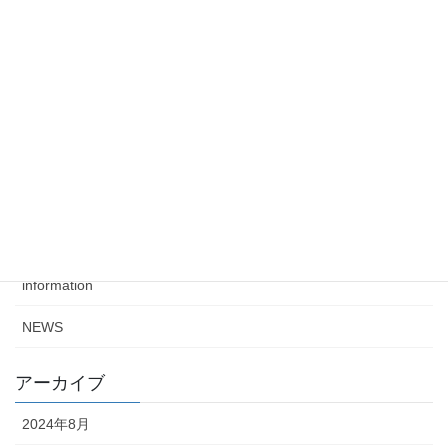
2024年2月8日
お詫びと訂正『カーネル』2024年1月号vol.64
2023年12月13日
冬の車中泊「寒くて眠れない」問題を解決！カーネル
2024年1月号が12/8発売！
2023年12月6日
カテゴリー
information
NEWS
アーカイブ
2024年8月